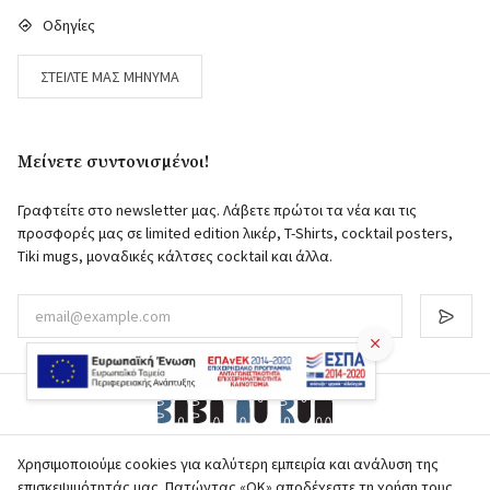
Οδηγίες
ΣΤΕΊΛΤΕ ΜΑΣ ΜΉΝΥΜΑ
Μείνετε συντονισμένοι!
Γραφτείτε στο newsletter μας. Λάβετε πρώτοι τα νέα και τις
προσφορές μας σε limited edition λικέρ, T-Shirts, cocktail posters,
Tiki mugs, μοναδικές κάλτσες cocktail και άλλα.
© 2026 babaaurum.com
Χρησιμοποιούμε cookies για καλύτερη εμπειρία και ανάλυση της
A Rum and Cocktail Society. All Rights Reserved
επισκεψιμότητάς μας. Πατώντας «ΟΚ» αποδέχεστε τη χρήση τους.